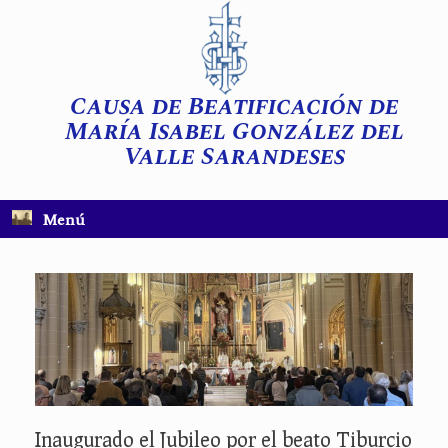
Saltar
al
contenido
Causa de Beatificación de
María Isabel González del
Valle Sarandeses
Menú
Inaugurado el Jubileo por el beato Tiburcio