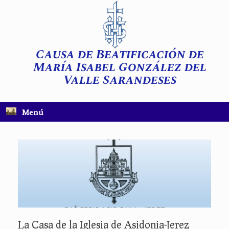
Saltar
al
contenido
Causa de Beatificación de
María Isabel González del
Valle Sarandeses
Menú
La Casa de la Iglesia de Asidonia-Jerez