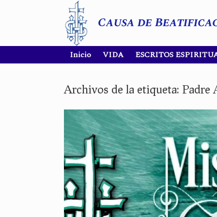
Saltar
al
Causa de Beatifica
contenido
Inicio
VIDA
ESCRITOS ESPIRITU
Archivos de la etiqueta:
Padre 