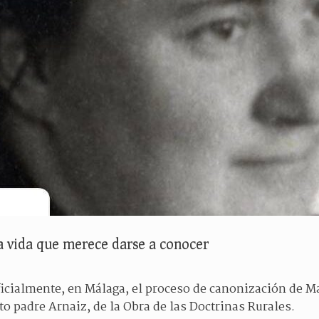
a vida que merece darse a conocer
icialmente, en Málaga, el proceso de canonización de Ma
o padre Arnaiz, de la Obra de las Doctrinas Rurales.